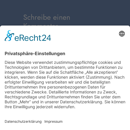
Schreibe einen
Kommentar
Du musst
angemeldet
sein, um
einen Kommentar abzugeben.
←
Vorheriger:
Vorheriger Beitrag
Tel. 040 – 30 85 93 73 | Fax 040 – 30 85 93 74 |
oder info@kaltvernebler.de