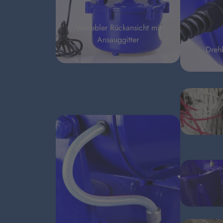
Vernebler Rückansicht mit
Ansauggitter
Dreh