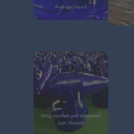
Ansaugschlauch
Vern
fertig montiert und vorbereitet
zum Versand