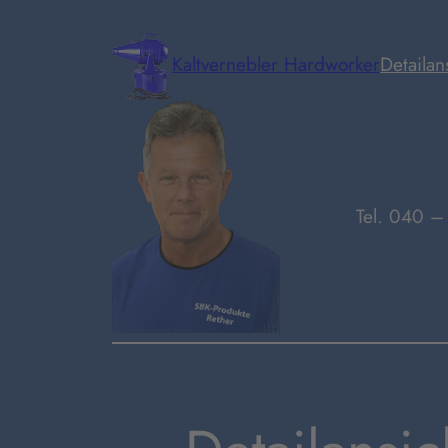
Zum
Inhalt
Kaltvernebler Hardworker
Detailan
springen
Tel. 040 –