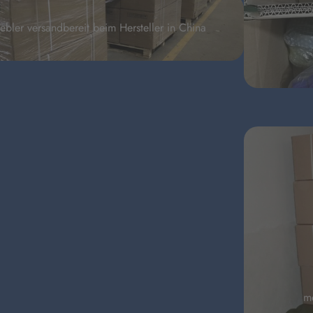
ebler versandbereit beim Hersteller in China
me