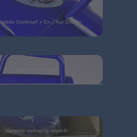
hstärke Drehknopf + Ein / Aus Schalter
Trage- und Haltegriff
Vernebler werksseitig verpackt