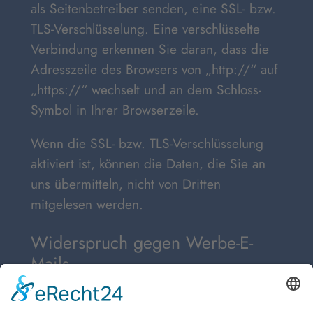
als Seitenbetreiber senden, eine SSL- bzw.
TLS-Verschlüsselung. Eine verschlüsselte
Verbindung erkennen Sie daran, dass die
Adresszeile des Browsers von „http://“ auf
„https://“ wechselt und an dem Schloss-
Symbol in Ihrer Browserzeile.
Wenn die SSL- bzw. TLS-Verschlüsselung
aktiviert ist, können die Daten, die Sie an
uns übermitteln, nicht von Dritten
mitgelesen werden.
Widerspruch gegen Werbe-E-
Mails
Der Nutzung von im Rahmen der