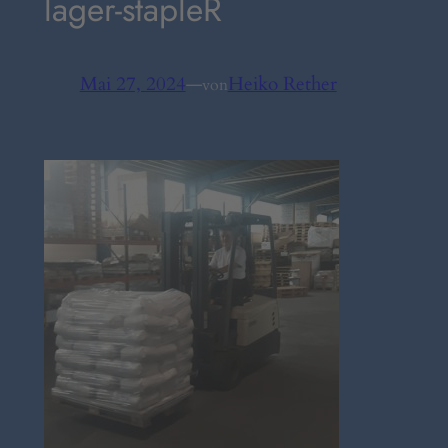
lager-stapleR
Mai 27, 2024
—
Heiko Rether
von