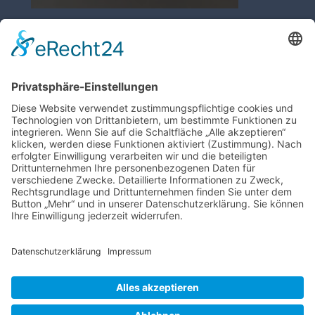
←
Vorheriger:
niels-hentschel-
logoo-lager-stapleR
Tel. 040 – 30 85 93 73 | Fax 040 – 30 85 93 74 |
oder info@kaltvernebler.de
Kaltvernebler Hardworker