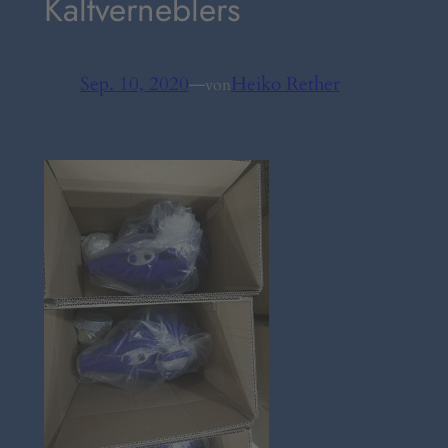
Kaltverneblers
Sep. 10, 2020
—
Heiko Rether
von