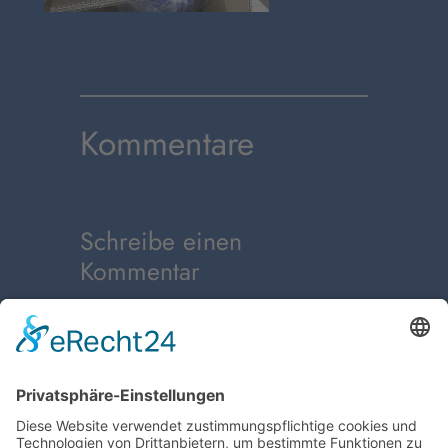
Kommentare
Schreibe einen
Kommentar
Du musst
angemeldet
sein, um
einen Kommentar abzugeben.
←
Vorheriger:
Verpackung des